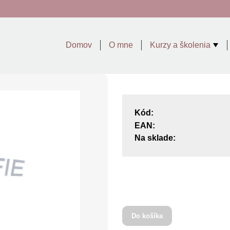
Domov
O mne
Kurzy a školenia
Kód:
EAN:
Na sklade:
Do košíka