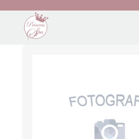
Preskočiť na hlavný obsah