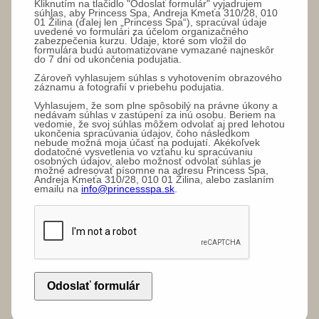
Kliknutím na tlačidlo "Odoslať formulár" vyjadrujem
súhlas, aby Princess Spa, Andreja Kmeťa 310/28, 010
01 Žilina (ďalej len „Princess Spa“), spracúval údaje
uvedené vo formulári za účelom organizačného
zabezpečenia kurzu. Údaje, ktoré som vložil do
formulára budú automatizovane vymazané najneskôr
do 7 dní od ukončenia podujatia.
Zároveň vyhlasujem súhlas s vyhotovením obrazového
záznamu a fotografií v priebehu podujatia.
Vyhlasujem, že som plne spôsobilý na právne úkony a
nedávam súhlas v zastúpení za inú osobu. Beriem na
vedomie, že svoj súhlas môžem odvolať aj pred lehotou
ukončenia spracúvania údajov, čoho následkom
nebude možná moja účasť na podujatí. Akékoľvek
dodatočné vysvetlenia vo vzťahu ku spracúvaniu
osobných údajov, alebo možnosť odvolať súhlas je
možné adresovať písomne na adresu Princess Spa,
Andreja Kmeťa 310/28, 010 01 Žilina, alebo zaslaním
emailu na
info@princessspa.sk
.
Odoslať formulár