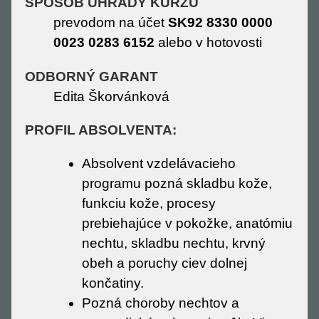
SPÔSOB ÚHRADY KURZU
prevodom na účet
SK92 8330 0000
0023 0283 6152
alebo v hotovosti
ODBORNÝ GARANT
Edita Škorvánková
PROFIL ABSOLVENTA:
Absolvent vzdelávacieho
programu pozná skladbu kože,
funkciu kože, procesy
prebiehajúce v pokožke, anatómiu
nechtu, skladbu nechtu, krvný
obeh a poruchy ciev dolnej
končatiny.
Pozná choroby nechtov a