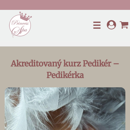
Preskočiť na hlavný obsah
☰
Akreditovaný kurz Pedikér –
Pedikérka