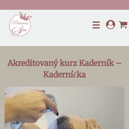
Preskočiť na hlavný obsah
☰
Akreditovaný kurz Kaderník –
Kaderníčka