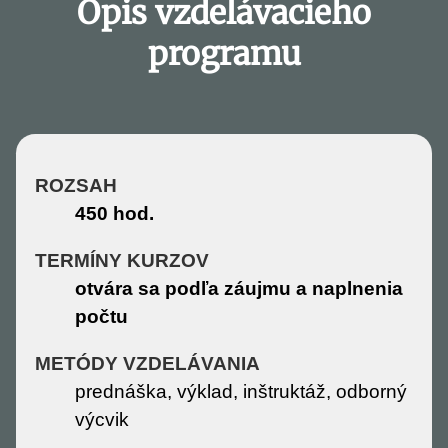
Opis vzdelávacieho
programu
ROZSAH
450 hod.
TERMÍNY KURZOV
otvára sa podľa záujmu a naplnenia
počtu
METÓDY VZDELÁVANIA
prednáška, výklad, inštruktáž, odborný
výcvik