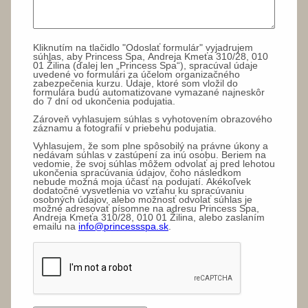
Kliknutím na tlačidlo "Odoslať formulár" vyjadrujem
súhlas, aby Princess Spa, Andreja Kmeťa 310/28, 010
01 Žilina (ďalej len „Princess Spa“), spracúval údaje
uvedené vo formulári za účelom organizačného
zabezpečenia kurzu. Údaje, ktoré som vložil do
formulára budú automatizovane vymazané najneskôr
do 7 dní od ukončenia podujatia.
Zároveň vyhlasujem súhlas s vyhotovením obrazového
záznamu a fotografií v priebehu podujatia.
Vyhlasujem, že som plne spôsobilý na právne úkony a
nedávam súhlas v zastúpení za inú osobu. Beriem na
vedomie, že svoj súhlas môžem odvolať aj pred lehotou
ukončenia spracúvania údajov, čoho následkom
nebude možná moja účasť na podujatí. Akékoľvek
dodatočné vysvetlenia vo vzťahu ku spracúvaniu
osobných údajov, alebo možnosť odvolať súhlas je
možné adresovať písomne na adresu Princess Spa,
Andreja Kmeťa 310/28, 010 01 Žilina, alebo zaslaním
emailu na
info@princessspa.sk
.