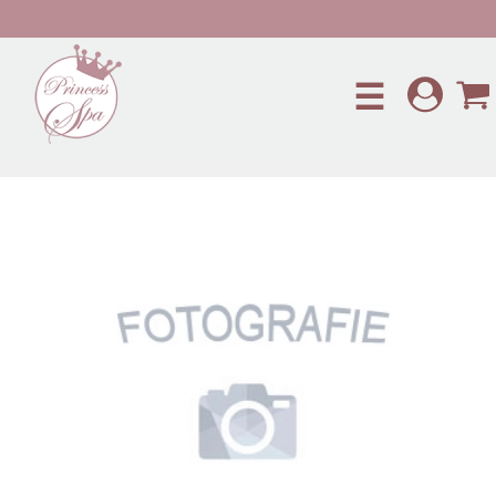
Preskočiť na hlavný obsah
☰