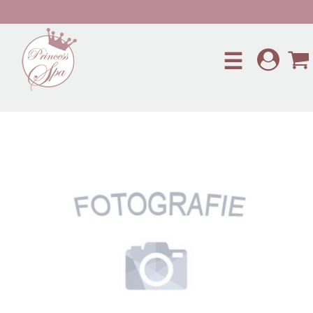
Preskočiť na hlavný obsah
☰