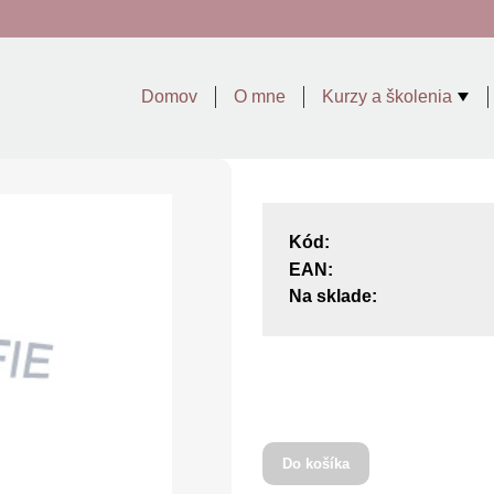
Domov
O mne
Kurzy a školenia
Kód:
EAN:
Na sklade:
Do košíka