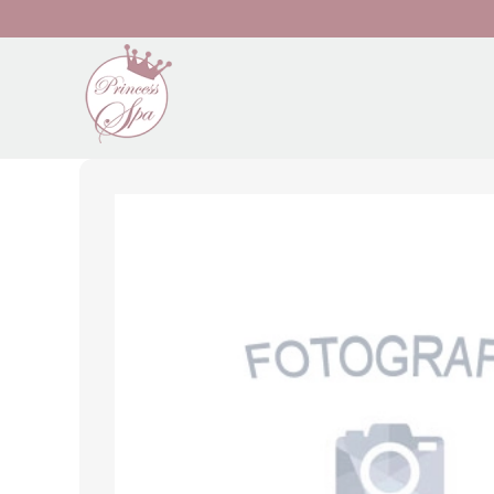
Preskočiť na hlavný obsah