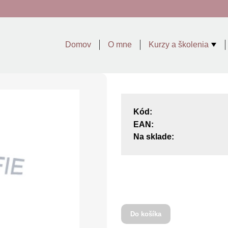
Domov
O mne
Kurzy a školenia
Kód:
EAN:
Na sklade:
Do košíka