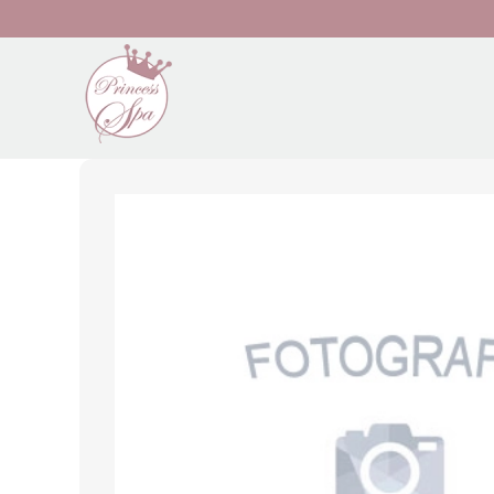
Preskočiť na hlavný obsah