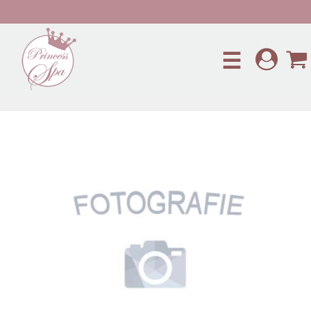
Preskočiť na hlavný obsah
☰