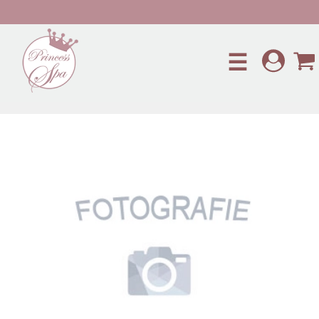
Preskočiť na hlavný obsah
☰