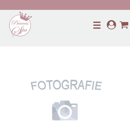
Preskočiť na hlavný obsah
☰