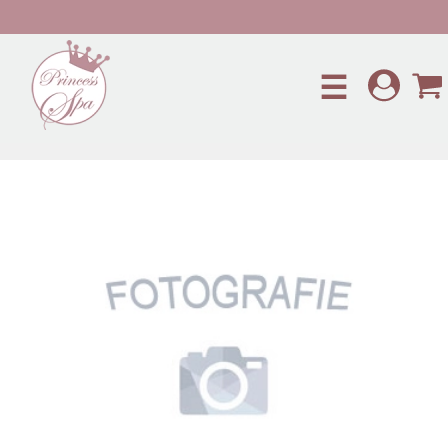
Preskočiť na hlavný obsah
☰