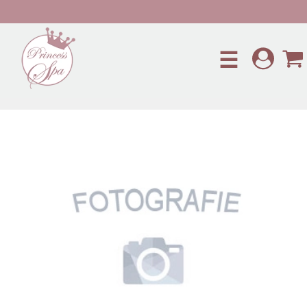
Preskočiť na hlavný obsah
☰