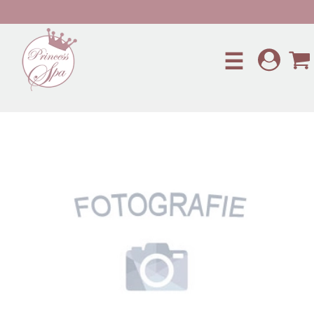
Preskočiť na hlavný obsah
☰