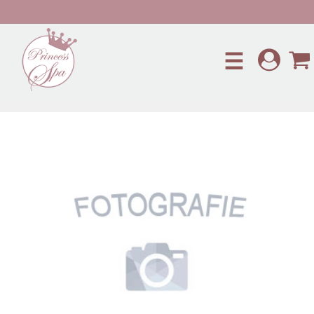
Preskočiť na hlavný obsah
☰