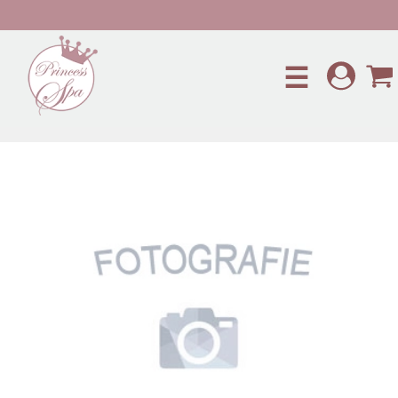
Preskočiť na hlavný obsah
☰