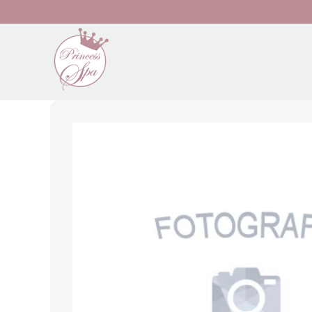
Preskočiť na hlavný obsah