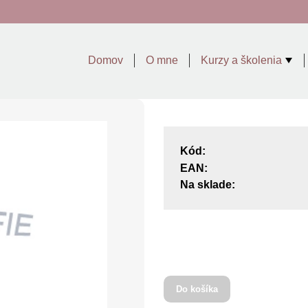
Domov
O mne
Kurzy a školenia
Kód:
EAN:
Na sklade:
Do košíka