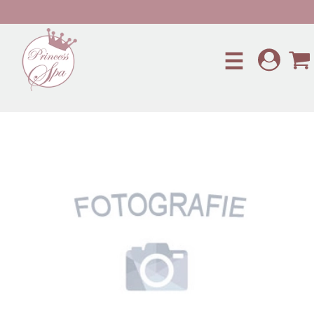
Preskočiť na hlavný obsah
☰