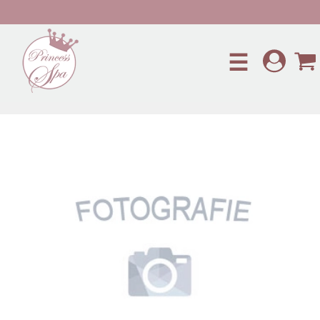
Preskočiť na hlavný obsah
☰