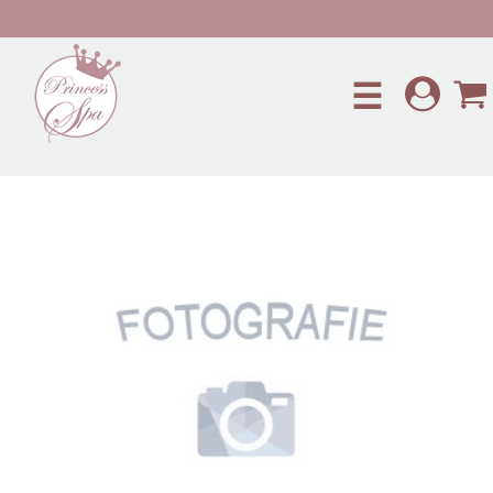
Preskočiť na hlavný obsah
☰