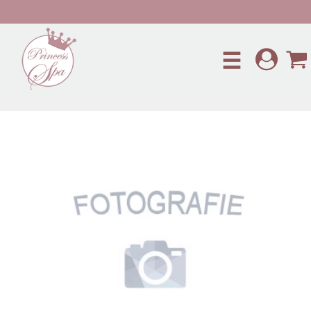
Preskočiť na hlavný obsah
☰