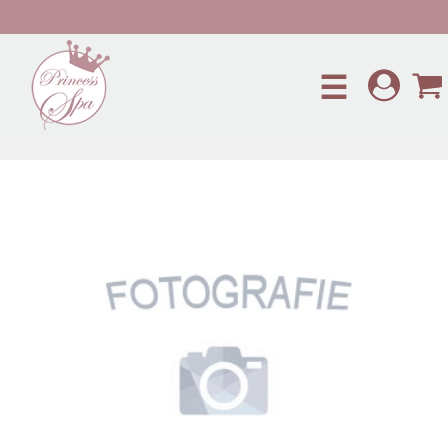
Preskočiť na hlavný obsah
☰