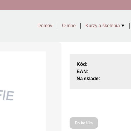
Domov
O mne
Kurzy a školenia
Kód:
EAN:
Na sklade:
Do košíka