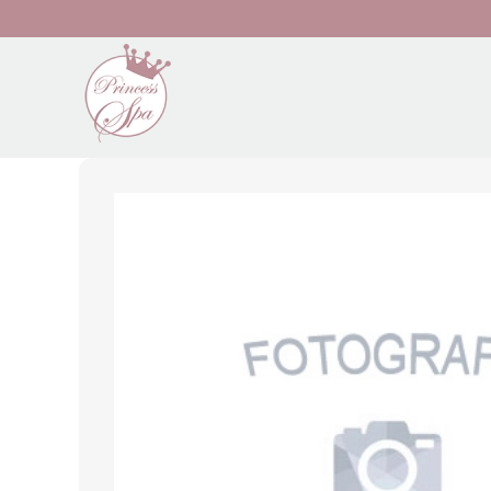
Preskočiť na hlavný obsah