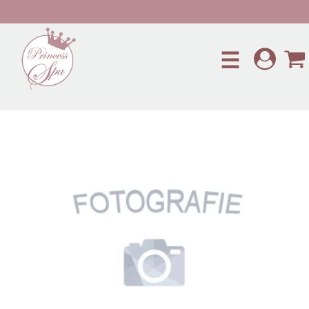
Preskočiť na hlavný obsah
☰