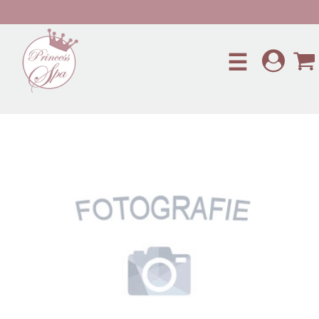
Preskočiť na hlavný obsah
☰