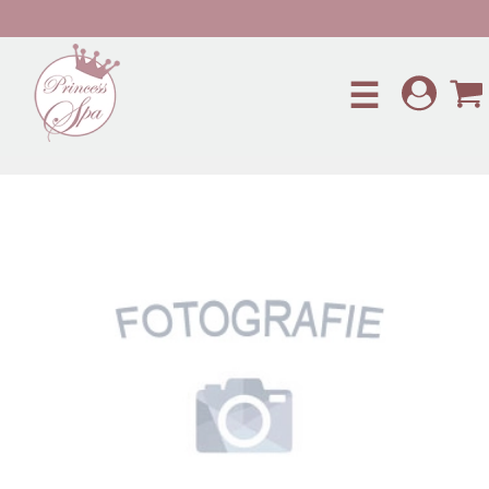
Preskočiť na hlavný obsah
☰