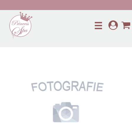
Preskočiť na hlavný obsah
☰