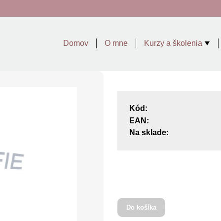
Domov
O mne
Kurzy a školenia
Kód:
EAN:
Na sklade:
Do košíka