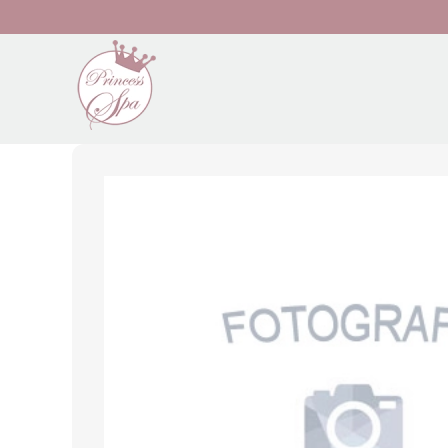
Preskočiť na hlavný obsah