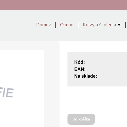
Domov
O mne
Kurzy a školenia
Kód:
EAN:
Na sklade:
Do košíka