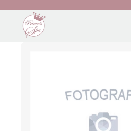
Preskočiť na hlavný obsah