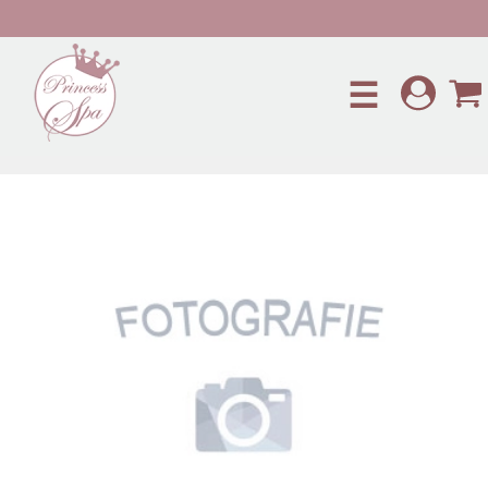
Preskočiť na hlavný obsah
☰