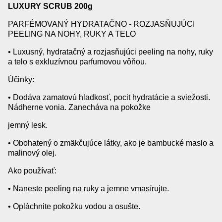
LUXURY SCRUB 200g
PARFÉMOVANÝ HYDRATAČNO - ROZJASŇUJÚCI
PEELING NA NOHY, RUKY A TELO
• Luxusný, hydratačný a rozjasňujúci peeling na nohy, ruky
a telo s exkluzívnou parfumovou vôňou.
Účinky:
• Dodáva zamatovú hladkosť, pocit hydratácie a sviežosti.
Nádherne vonia. Zanecháva na pokožke
jemný lesk.
• Obohatený o zmäkčujúce látky, ako je bambucké maslo a
malinový olej.
Ako používať:
• Naneste peeling na ruky a jemne vmasírujte.
• Opláchnite pokožku vodou a osušte.